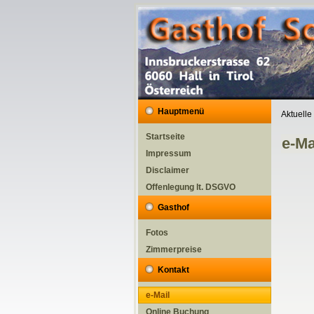
Hauptmenü
Aktuelle
Startseite
e-Ma
Impressum
Disclaimer
Offenlegung lt. DSGVO
Gasthof
Fotos
Zimmerpreise
Kontakt
e-Mail
Online Buchung