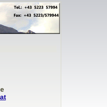
se
at