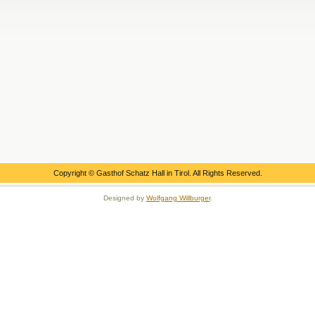
Copyright © Gasthof Schatz Hall in Tirol. All Rights Reserved.
Designed by
Wolfgang Willburger
.